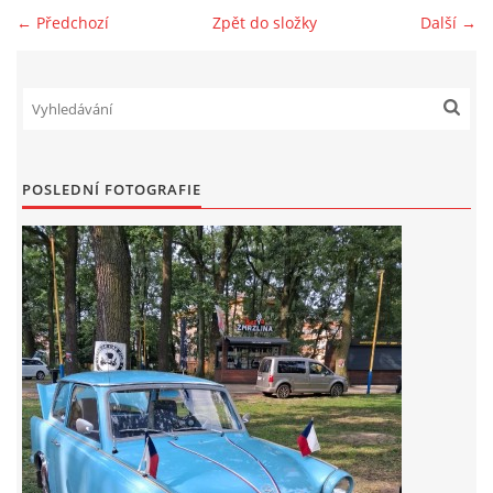
← Předchozí
Zpět do složky
Další →
Zajímavé nápady, nebo jen rady??
Old Fiat Club kontakty
Poháry a ceny členů klubu
POSLEDNÍ FOTOGRAFIE
Vývozy a osvědčení
Benzín - Čas bioblaženosti přichází
Moderní nafta
Stanovy Old Fiat Clubu, z. s.