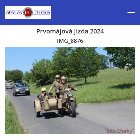
Prvomájová jízda 2024
Úvod
IMG_8876
Inzerce prodej
Aktuálně-pozvánky
Kalendář veteránských akcí 2026
Prvomájová jízda 2026
Old Fiat Club historie