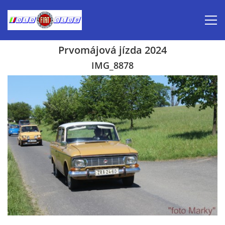
Prvomájová jízda 2024
Úvod
IMG_8878
Inzerce prodej
Aktuálně-pozvánky
Kalendář veteránských akcí 2026
Prvomájová jízda 2026
Old Fiat Club historie