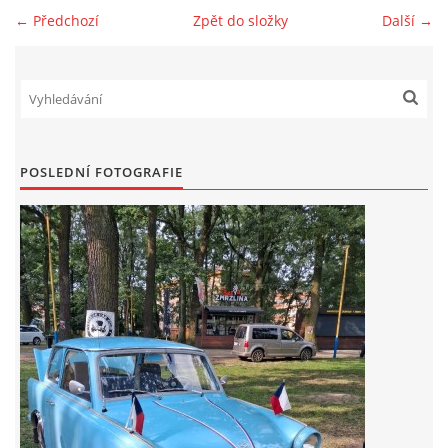
← Předchozí
Zpět do složky
Další →
Zajímavé nápady, nebo jen rady??
Old Fiat Club kontakty
Poháry a ceny členů klubu
POSLEDNÍ FOTOGRAFIE
Vývozy a osvědčení
Benzín - Čas bioblaženosti přichází
Moderní nafta
Stanovy Old Fiat Clubu, z. s.