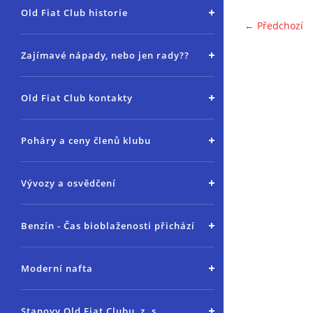
Old Fiat Club historie
← Předchozí
Zajímavé nápady, nebo jen rady??
Old Fiat Club kontakty
Poháry a ceny členů klubu
Vývozy a osvědčení
Benzín - Čas bioblaženosti přichází
Moderní nafta
Stanovy Old Fiat Clubu, z. s.