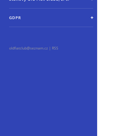
GDPR
oldfiatclub@seznam.cz |
RSS